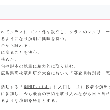
憧れてクラスにコント係を設立し、クラスのレクリエ
わるようになり演劇に興味を持つ。
舞台から離れる。
台に戻ることを決心。
を務めた。
俳句や脚本の執筆に精力的に取り組む。
に広島県高校演劇研究大会において「審査員特別賞（
に活動する「
劇団Radish
」に入団し、主に役者や演出
プに参加し、今も最新の技術を取り入れながら日々自
出るような演劇を得意とする。