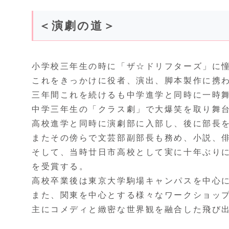
＜演劇の道＞
小学校三年生の時に「ザ☆ドリフターズ」に
これをきっかけに役者、演出、脚本製作に携
三年間これを続けるも中学進学と同時に一時
中学三年生の「クラス劇」で大爆笑を取り舞
高校進学と同時に演劇部に入部し、後に部長
またその傍らで文芸部副部長も務め、小説、
そして、当時廿日市高校として実に十年ぶり
を受賞する。
高校卒業後は東京大学駒場キャンパスを中心
また、関東を中心とする様々なワークショッ
主にコメディと緻密な世界観を融合した飛び