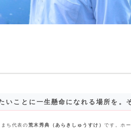
たいことに一生懸命になれる場所を。
らまち代表の
荒木秀典（あらきしゅうすけ）
です。ホ