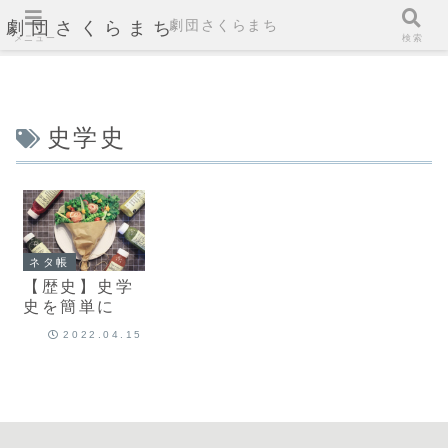
劇団さくらまち
劇団さくらまち
メニュー
検索
史学史
ネタ帳
【歴史】史学
史を簡単に
2022.04.15