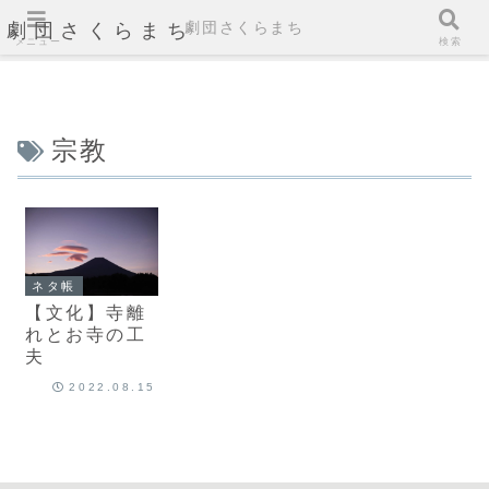
劇団さくらまち
劇団さくらまち
メニュー
検索
宗教
ネタ帳
【文化】寺離
れとお寺の工
夫
2022.08.15