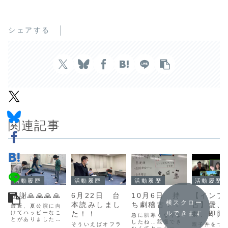
シェアする
関連記事
活動履歴
活動履歴
活動履歴
活動履歴
感謝🙏🙏🙏🙏
6月22日 台
10月6日 持
【インプ
横スクロー
本読みしまし
ち劇稽古！！
古】愛、
最近、夏公演に向
けてハッピーなこ
た！！
郷、即興
ルできます
急に肌寒くなりま
とがありました！
したね…我慢でき
そういえばオフラ
親子丼をつ
シノです✨👍5/11