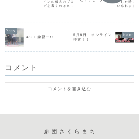
なくてセーターを
インの稽古のブロ
とした時に
の稽古ブログは私
引っ張り出しまし
グを書くのは久し
い忘れまし
が更新します✨🙏
た（笑）寒暖差の
ぶりですね！！な
田です。油
最初は、初めて稽
せいで風邪ひきま
おです！！いや
つくりまし
古に参加する子が
した、なおで
～、最近はサリー
【スリーシ
いたので、自己紹
す！！みなさんも
ちゃんが稽古ブロ
ス】稽古で
介して、アイスブ
お気をつけて…今
グをたくさん書い
スリーシン
レイクは、赤い
日の通常稽古は、
てくれているの
いうゲーム
球、青い球をやり
持ち劇準備が中心
で、是非見てあげ
「愛を感じ
5月9日 オンライン
ました。発声は、
の稽古になりまし
4/21 練習ー!!
てください！！今
間」につい
ロングトーンとシ
稽古！！
た！！持ち劇って
回は台本読みを行
答える機会
ョートトーン1...
なに？と思った方
いました！！まず
たのですが
は、ラジオの中で
は、みんなで台本
んにとって
ちょ...
を読んで感じたこ
を感じる瞬
とや...
どんな...
コメント
コメントを書き込む
劇団さくらまち