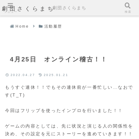
劇団さくらまち
劇団さくらまち
メニュー
検索
Home
活動履歴
4月25日 オンライン稽古！！
2022.04.27
2025.01.21
もうすぐ連休！！でもその連休前が一番忙しい…なおで
す(T_T)
今回はフリップを使ったインプロを行いました！！
ゲームの内容としては、先に状況と演じる人の関係性を
決め、その設定を元にストーリーを進めていきます！！