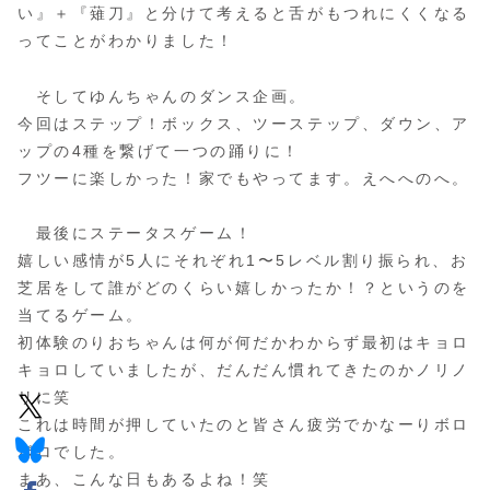
い』＋『薙刀』と分けて考えると舌がもつれにくくなる
ってことがわかりました！
そしてゆんちゃんのダンス企画。
今回はステップ！ボックス、ツーステップ、ダウン、ア
ップの4種を繋げて一つの踊りに！
フツーに楽しかった！家でもやってます。えへへのへ。
最後にステータスゲーム！
嬉しい感情が5人にそれぞれ1〜5レベル割り振られ、お
芝居をして誰がどのくらい嬉しかったか！？というのを
当てるゲーム。
初体験のりおちゃんは何が何だかわからず最初はキョロ
キョロしていましたが、だんだん慣れてきたのかノリノ
リに笑
これは時間が押していたのと皆さん疲労でかなーりボロ
ボロでした。
まあ、こんな日もあるよね！笑