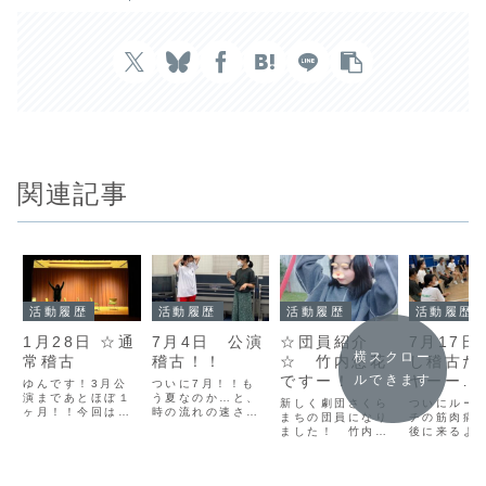
関連記事
活動履歴
活動履歴
活動履歴
活動履歴
1月28日 ☆通
7月4日 公演
☆団員紹介
7月17日
横スクロー
常稽古
稽古！！
☆ 竹内悠花
し稽古だ
ですー！
ヤーー
ルできます
ゆんです！3月公
ついに7月！！も
演まであとほぼ１
う夏なのか…と、
ー！！！
新しく劇団さくら
ついにルー
ヶ月！！今回は中
時の流れの速さに
まちの団員になり
チの筋肉痛
央市民センターで
驚いています、な
ました！ 竹内悠
後に来るよ
練習しました。①
おです！！7月に
花です！初めてブ
ってしまい
アイスブレイク
入ったということ
ログを書かせても
サリーです
（頭おしりゲー
は公演も間近とい
らってます…私は
てさて、7月
ム）今回のアイス
うこと！！なので