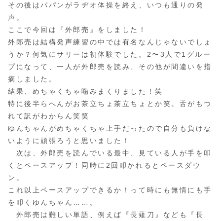
その後はパパンがラヂオ体操を終え、いつも通りの発
声。
ここで今回は『外郎売』をしました！
外郎売は結構発声練習の中では有名なんじゃないでしょ
うか？何気にサリーは初体験でした。2〜3人で1グルー
プになって、一人が外郎売を読み、その他が間違いを指
摘しました。
結果、めちゃくちゃ噛みまくりました！笑
特に後半らへんがお茶立ちょ茶立ちょとか笑。舌がもつ
れて訳がわからん笑笑
ゆんちゃんがめちゃくちゃ上手だったので自分も負けな
いように頑張ろうと思いました！
次は、外郎売を読んでいる最中、見ている人が手を叩
くとペースアップ！同時に2回叩かれるとペースダウ
ン。
これ以上ペースアップできるか！って時にも無情にも手
を叩くゆんちゃん……。
外郎売は難しい単語、例えば『長薙刀』なども『長