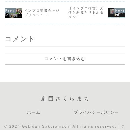
廿日市中学校に通
日、日曜日
ブレイクはバナナ
今週から月曜日も
っている中学一年
の通し稽古
サンドというテレ
稽古日となりまー
【インプロ稽古】天
生でバレーボール
た！いよい
インプロ読書会～ジ
ビ番組でやってい
す！！↑これはいじ
部に入っています
感じですね
使と悪魔とリトルタ
たゲームをやって
めではありませ
ブリッシュ～
好きな食べ物はじ
ー！❤️‍🔥❤️‍🔥❤️‍
ウン
みました！頭の文
ん、柔軟の様子な
ゃがいもで肉じゃ
イスブレイ
字とおしりの文字
のです。ゆんちゃ
がが大好きです！
初と途中に
を50音から2つお
んがりおちゃん
アニメを見たり小
つ、二回に分
題...
に...
説を読んだりす
る...
コメント
コメントを書き込む
劇団さくらまち
ホーム
プライバシーポリシー
© 2024 Gekidan Sakuramachi All rights reserved. | こ