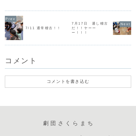
ではありません．
イク研究をしまし
の稽古ブログは、
今日は今年最後の
た。ネタバレにな
シノが担当させて
日でしたが，皆さ
ってしまうので多
いただきます🙏🙏
んどのように過ご
くは語れないので
💦大変遅くなりす
しましたか．今年
すが、彼女から
みません💦💦💦💦
はコロナウイルス
「あたまのおかし
アイスブレイク
7月17日 通し稽古
の影響で「リモー
いポップ」を感じ
は、ジェスチャー
7/11 通常稽古！！
だ！！ヤーー
ト稽古」を行った
たので、それをで
しりとりをやり...
ことなど，当劇団
きるだけ表現しま
ー！！！
の活動はイレギ...
した。あたまのお
か...
コメント
コメントを書き込む
劇団さくらまち