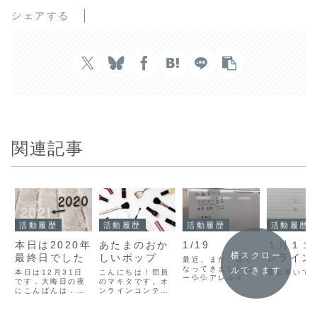
シェアする
関連記事
活動履歴
活動履歴
活動履歴
活動履歴
本日は2020年
あたまのおか
1/19
１月１１
横スクロー
最終日でした
しいポップ
ンライン
最近、また、寒く
なってきましたね
ルできます
本日は12月31日
こんにちは！団員
最近寒いで
ー💦💦アレルギー
です．大晦日の夜
のマキタです。オ
性鼻炎の私にとっ
にこんばんは．ど
ンラインコンテン
ては、無理を超え
うも，諏訪です．
ツに参加するにあ
て限界をむかえて
※これは稽古日誌
たって、第一回メ
います💦💦💦1/19