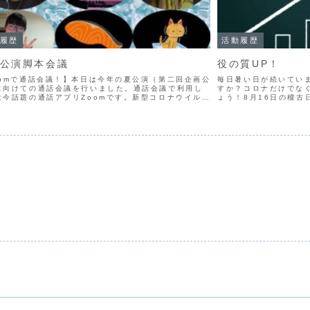
履歴
活動履歴
公演脚本会議
役の質UP！
oomで通話会議！】本日は今年の夏公演（第二回企画公
毎日暑い日が続いてい
に向けての通話会議を行いました。通話会議で利用し
すか？コロナだけでな
は今話題の通話アプリZoomです。新型コロナウイルス
ょう！8月16日の稽古
響で稽古がオンライン形式になり当劇団もZoomを有効
んです！【通常稽古日誌】
ています！団員...
担当者は？......