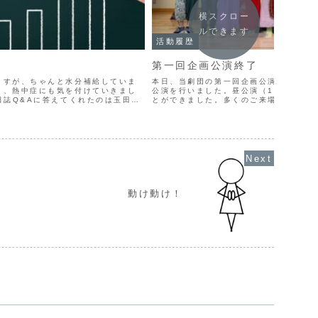
横スクロー
ルできます
活動履歴
第一回企画公演終了
ますが、ちゃんと水分補給していま
本日、当劇団の第一回企画公演「厳島の本
く、熱中症にも気を付けていきまし
公演を行いました。昼公演（15:30〜
日誌Q&Aに答えてくれたのは玉田く
とができました。多くのご来場者の皆様、
稽古日は？...2020/08/16稽古
った廿日市の皆様に心から感謝申し上げ
候に恵まれず夜公演（18...
動け動け！