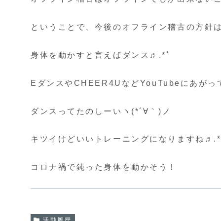
ということで、今後のオフライン稽古の方針は
身体を動かすと言えばダンス♬.*ﾟ
EダンスやCHEER4UなどYouTubeにあが
ダンスってたのしーいヽ(*´∀｀)ノ
キツイけどいいトレーニングになりますね♬.*
コロナ禍で鈍った身体を動かそう！
活動履歴