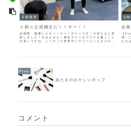
活動履歴
活動
☆初☆公演稽古だ！！ヤー！！
企画
合唱祭、優勝したぞー！ヤー！サリーです！今回もまた遅
【Z
刻しました！すみません！最近サリーがブログを書くこと
演）
が多いですね。こうやって世界中にサリーとハピネスの輪
たの
が広がればいいと思います。さて！今回から公演稽古が始
の影
まりました！……とはいえ、まだ初...
活用し
あたまのおかしいポップ
コメント