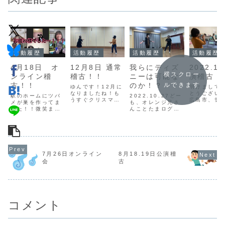
活動履歴
活動履歴
活動履歴
活動履歴
4月18日 オ
12月8日 通常
我らにディズ
2022.1.
横スクロー
ンライン稽
稽古！！
ニーは可能な
演稽古
古！！
のか！？
ルできます
ゆんです！12月に
明けまして
なりましたね！も
とうござい
駅のホームにツバ
2022.10.27どー
うすぐクリスマス
広島市、廿
メが巣を作ってま
も、オレンジ兄さ
✨クリスマスが終
の成人式が
した！！微笑まし
んことたまログで
わったらすぐお正
なり、しょ
いですねぇ…雛鳥
す。今回は僕の持
月✨寒くなってき
している団
には元気に育って
ち込みでディズニ
たので体調管理し
す。第三回
ほしい！！なおで
ーをテーマに稽古
っかりしてくださ
に向けて、
す！！今回の稽古
しました！さあ我
いね(><)さて今回
古を開始し
は最初に、相手の
らにディズニーを
の通常稽古は①基
た！このペ
名前を呼ぶ時にど
することはできる
礎練まず最初に丹
サムネイル
7月26日オンライン
8月18.19日公演稽
うやったら相手に
のか！結論から申
田の練習からしま
は、稽古で
喜んでもらえるか
し上げますと、な
会
古
した！前にもやっ
読み・キャ
の研究をしまし
かなか難しいもの
たのと同じように
ングの珍しく
た。「〇〇さん」
がありました(T＾
座った状態...
アス”な場面
と普通に呼ぶより
T)紙吹雪エチュー
す。...
も、手を振ってみ
ドを...
た...
コメント