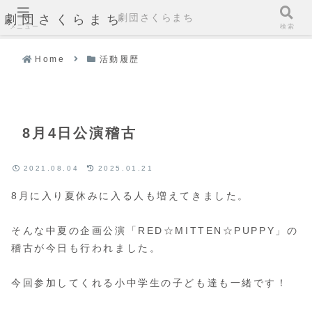
劇団さくらまち
劇団さくらまち
メニュー
検索
Home
活動履歴
8月4日公演稽古
2021.08.04
2025.01.21
8月に入り夏休みに入る人も増えてきました。
そんな中夏の企画公演「RED☆MITTEN☆PUPPY」の
稽古が今日も行われました。
今回参加してくれる小中学生の子ども達も一緒です！