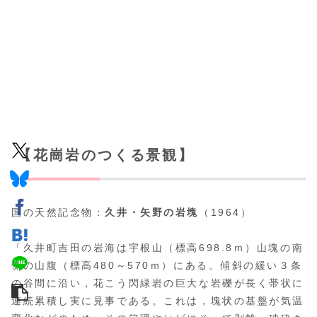
【花崗岩のつくる景観】
国の天然記念物：
久井・矢野の岩塊
（1964）
「久井町吉田の岩海は宇根山（標高698.8ｍ）山塊の南
側の山腹（標高480～570ｍ）にある。傾斜の緩い３条
の谷間に沿い，花こう閃緑岩の巨大な岩礫が長く帯状に
連続累積し実に見事である。これは，塊状の基盤が気温