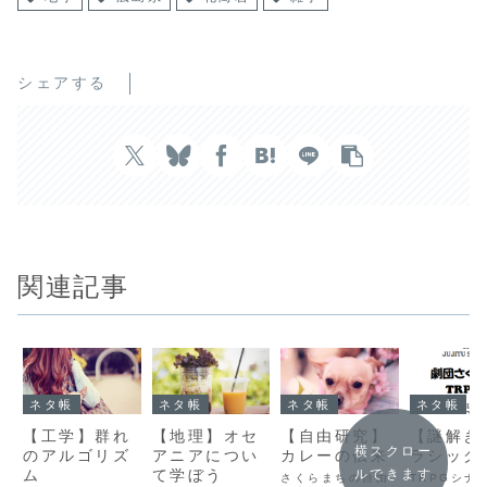
シェアする
関連記事
ネタ帳
ネタ帳
ネタ帳
ネタ帳
【工学】群れ
【地理】オセ
【自由研究】
【謎解き
横スクロー
のアルゴリズ
アニアについ
カレーの伝来
ラシック
ム
て学ぼう
ルできます
さくらまちの自由
TRPGシナ