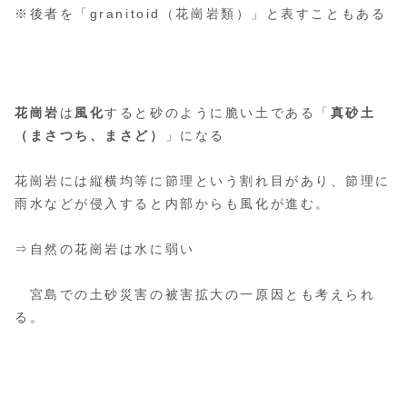
※後者を「granitoid（花崗岩類）」と表すこともある
花崗岩
は
風化
すると砂のように脆い土である「
真砂土
（まさつち、まさど）
」になる
花崗岩には縦横均等に節理という割れ目があり、節理に
雨水などが侵入すると内部からも風化が進む。
⇒自然の花崗岩は水に弱い
宮島での土砂災害の被害拡大の一原因とも考えられ
る。