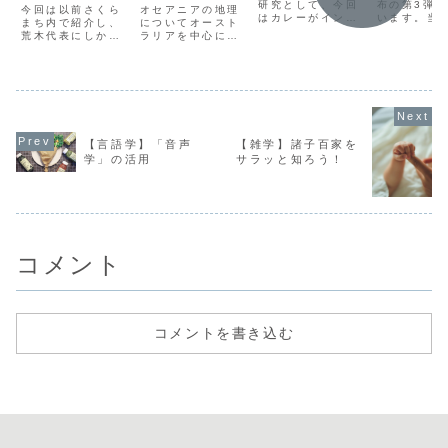
研究として、今回
布の第3弾
今回は以前さくら
オセアニアの地理
はカレーがイン
います。当
まち内で紹介し、
についてオースト
ド、イギリス、日
なおさんが
荒木代表にしかウ
ラリアを中心に説
本と旅をし、どの
ック音楽に
ケなかった話題を
明するのに加え
ように日本で広ま
ゃ詳しく、
公開いたします。
て、その時に印象
ったかをご紹介し
話をしてく
一般にアルゴリズ
的だった「カンニ
ます。インドの調
ので、私の
ムは「処理手
バル・スープ」か
合式カレーが、大
野で返礼し
順」、「計算手
らオーストラリア
航海時代以降にイ
作成いたし
順」という訳をさ
の多文化共生につ
ギリスで簡単に調
た。今回は
れるそうで、なん
いてご紹介しま
理できるようにル
オ成分少な
だか厳めしい感じ
す。
【言語学】「音声
【雑学】諸子百家を
ーカレーが開発さ
ひとつの謎
ですよね。日本語
学」の活用
サラッと知ろう！
れた。その後、ル
まったり楽
だとかっこいい感
ーカレーは西洋食
いただけれ
じですが、現在は
として食の西洋化
思...
英語でおしゃれイ
を狙う日本に伝来
ズムみ...
し、戦争をきっか
けに日本で広く愛
されるようになっ
た。
コメント
コメントを書き込む