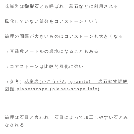
花崗岩は
御影石
とも呼ばれ、墓石などに利用される
風化していない部分をコアストーンという
節理の間隔が大きいものはコアストーンも大きくなる
→直径数メートルの岩塊になることもある
→コアストーンは比較的風化に強い
（参考）
花崗岩(かこうがん, granite) – 岩石鉱物詳解
図鑑 planetscope (planet-scope.info)
節理は石目と言われ、石目によって加工しやすい石とみ
なされる