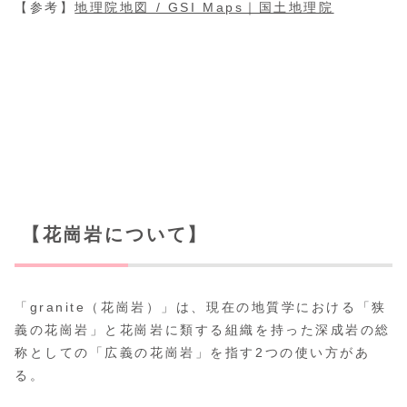
【参考】
地理院地図 / GSI Maps｜国土地理院
【花崗岩について】
「granite（花崗岩）」は、現在の地質学における「狭
義の花崗岩」と花崗岩に類する組織を持った深成岩の総
称としての「広義の花崗岩」を指す2つの使い方があ
る。