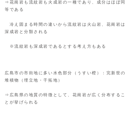
⇒花崗岩も流紋岩も火成岩の一種であり、成分はほぼ同
等である
冷え固まる時間の違いから流紋岩は火山岩、花崗岩は
深成岩と分類される
※流紋岩も深成岩であるとする考え方もある
広島市の市街地に多い水色部分（うすい橙）：完新世の
堆積物（埋立地・干拓地）
⇒広島県の地質の特徴として、花崗岩が広く分布するこ
とが挙げられる