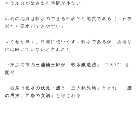
ネラル分が染み出る時間が少ない
広島の地質は軟水のできる代表的な地質である（→石灰
岩だと硬水ができやすい）
→くせが無く、料理に使いやすい軟水であるが、酒造り
には向いていないと言われた
⇒東広島市の
三浦仙三郎
が「
軟水醸造法
」（1897）を
開発
西条は
硬水の伏見・灘
と「三大銘醸地」とされ、「
灘
の男酒、西条の女酒
」と評される