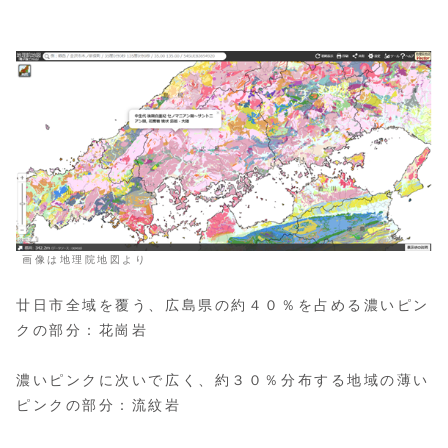
画像は地理院地図より
廿日市全域を覆う、広島県の約４０％を占める濃いピン
クの部分：花崗岩
濃いピンクに次いで広く、約３０％分布する地域の薄い
ピンクの部分：流紋岩